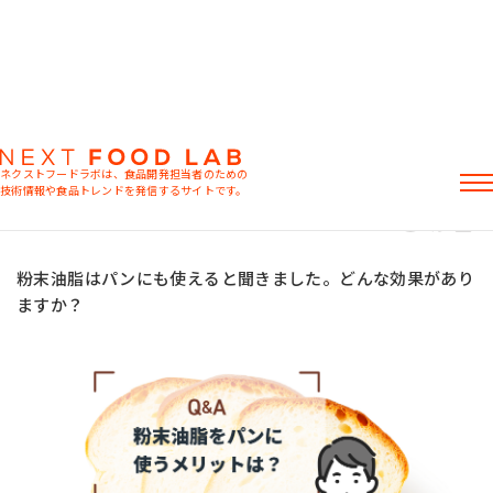
Q&A
基礎知識
課題解決
Q：粉末油脂をパンに使うメリットは？
ネクストフードラボは、食品開発担当者のための
2024.02.22
技術情報や食品トレンドを発信するサイトです。
パン
粉末油脂
粉末油脂の基礎知識
記事
製品情報
粉末油脂はパンにも使えると聞きました。どんな効果があり
レシピ
ますか？
イベント・セミナー
ミヨシ油脂の強み
おすすめキーワード
粉末油脂
ラード不足
植物性ミルク
食感改良