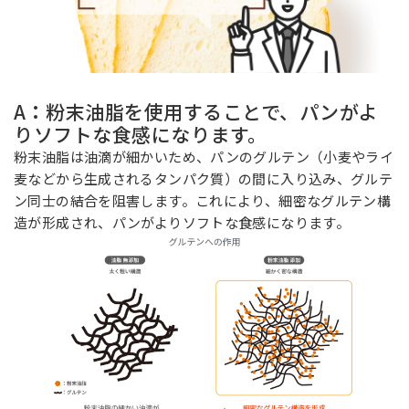
お問い合わせ
A
：
粉末油脂を使用することで、パンがよ
りソフトな食感になります。
MIYOSHI MIRAI PLATFORM
粉末油脂は油滴が細かいため、パンのグルテン（小麦やライ
ミヨシ油脂 コーポレートサイト
麦などから生成されるタンパク質）の間に入り込み、グルテ
ン同士の結合を阻害します。これにより、細密なグルテン構
造が形成され、パンがよりソフトな食感になります。