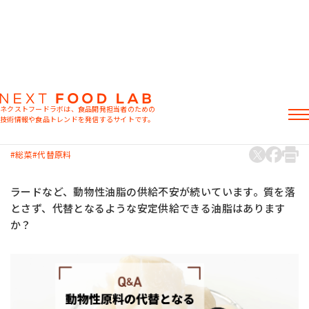
Q&A
課題解決
Q：動物性原料の代替となる安定供給でき
ネクストフードラボは、食品開発担当者のための
る原料はありますか？
技術情報や食品トレンドを発信するサイトです。
2025.02.14
記事
総菜
代替原料
製品情報
レシピ
ラードなど、動物性油脂の供給不安が続いています。質を落
イベント・セミナー
とさず、代替となるような安定供給できる油脂はあります
ミヨシ油脂の強み
か？
おすすめキーワード
粉末油脂
ラード不足
植物性ミルク
食感改良