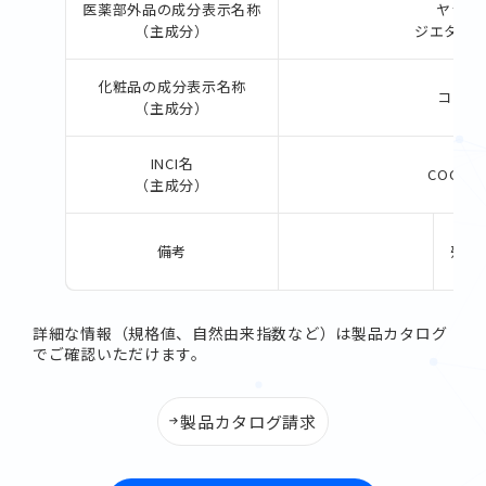
医薬部外品の成分表示名称
ヤシ油
（主成分）
ジエタノ
化粧品の成分表示名称
コカミ
（主成分）
INCI名
COCAMI
（主成分）
備考
残ジ
詳細な情報（規格値、自然由来指数など）は製品カタログ
でご確認いただけます。
製品カタログ請求