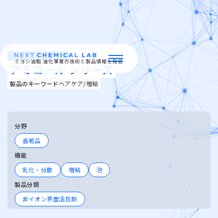
アルカノールアミド
ミヨシ油脂 油化事業の技術と製品情報を発信
アミコール シリーズ
製品のキーワード
ヘアケア/増粘
ミヨシ油脂の強み
製品情報
分野
香粧品
特集
機能
乳化・分散
増粘
泡
イベント・セミナー
製品分類
非イオン界面活性剤
お問い合わせ