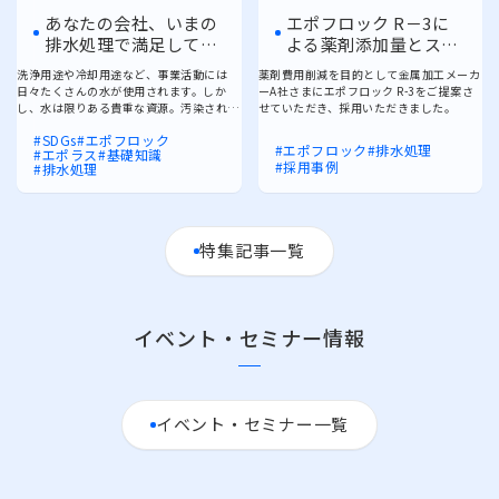
あなたの会社、いまの
エポフロック R－3に
排水処理で満足してい
よる薬剤添加量とスラ
ますか？
ッジ量削減！
洗浄用途や冷却用途など、事業活動には
薬剤費用削減を目的として金属加工メーカ
日々たくさんの水が使用されます。しか
ーA社さまにエポフロック R-3をご提案さ
し、水は限りある貴重な資源。汚染された
せていただき、採用いただきました。
水はきちんと排水処理を行い、安全な水に
SDGs
エポフロック
して放流する必要があります。未来の世代
エポフロック
排水処理
エポラス
基礎知識
に引き継いでいくためにも、いまあらため
採用事例
排水処理
て、排水処理について考えていきましょ
う。
特集記事一覧
イベント・セミナー情報
イベント・セミナー一覧