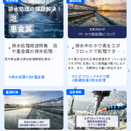
MIYOSHI MIRAI PLATFORM
ミヨシ油脂 コーポレートサイト
English
排水処理用途特集 泡
排水中のホウ素をエポ
や重金属の排水処理課
フロックで処理できま
題を解決！
すか？
泡や重金属の排水処理課題を解決！
ホウ素が含まれる排水処理を行っているの
ですがPACを用いると使用量が膨大になり
ます。また、沈殿物も大量に析出するた
め、削減できる方法がないか検討していま
エポフロック
ホウ素
す。 エポフロックでホウ素を処理すること
排水処理
泡
重金属
基礎知識
排水処理
はできますか？