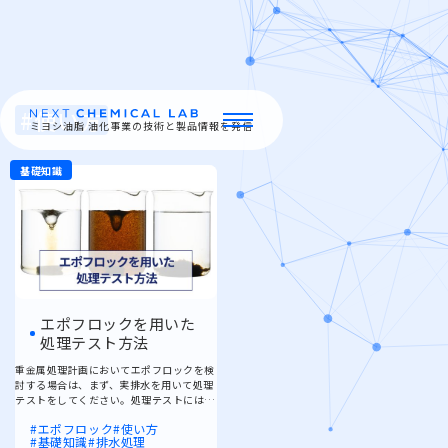
#使い方
ミヨシ油脂 油化事業の技術と製品情報を発信
ミヨシ油脂の強み
製品情報
特集
エポフロックを用いた
処理テスト方法
イベント・セミナー
重金属処理計画においてエポフロックを検
討する場合は、まず、実排水を用いて処理
テストをしてください。処理テストにはビ
ーカーと撹拌機と攪拌子があればお客様の
お問い合わせ
エポフロック
使い方
元で実験することができ、エポフロックに
基礎知識
排水処理
よる効果を簡単に確認することができま