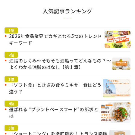
人気記事ランキング
2026年食品業界でカギとなる5つのトレンド
キーワード
油脂のしくみ～そもそも油脂ってどんなもの？～
よくわかる油脂のはなし【第 1 章】
「ソフト食」ときざみ食やミキサー食はどう
違う？
選ばれる “プラントベースフード”の訴求と
は
「ショートニング」を徹底解説！ トランス脂肪