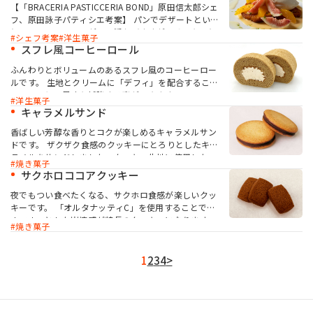
【「BRACERIA PASTICCERIA BOND」原田信太郎シェ
フ、原田詠子パティシエ考案】 パンでデザートという
とフレンチトーストが思い浮かびますが、そこをひと
シェフ考案
洋生菓子
ひねりした、クレープシュゼット風のデザートです。
スフレ風コーヒーロール
柔らかなカスタードブレッド（ブリオッシュ生地）を
オレンジ風味の生地に浸して焼くことで、クレープの
ふんわりとボリュームのあるスフレ風のコーヒーロー
食感に近づけました。ホワイトチョコやサワークリー
ルです。 生地とクリームに「デフィ」を配合すること
ムとの相性も抜群です。
で、コーヒー風味を補強する事ができます。
洋生菓子
キャラメルサンド
香ばしい芳醇な香りとコクが楽しめるキャラメルサン
ドです。 ザクザク食感のクッキーにとろりとしたキャ
ラメルをサンドしました。クッキー生地に使用した
焼き菓子
「デフィ」の香ばしさと、キャラメルに配合した「CP
サクホロココアクッキー
オイルLM」のコクが、ほろ苦いキャラメルの風味に深
夜でもつい食べたくなる、サクホロ食感が楽しいクッ
みをプラスしています。
キーです。 「オルタナッティC」を使用することで、
ホロホロとした崩壊感が特長のクッキーになります。
焼き菓子
少量添加で香ばしい焙煎感とコクを付与できる「デフ
ィ」を用いることで、満足感のある風味になります。
さらに、常温で液状のコンパウンドオイル「CPオイル
1
2
3
4
>
LM」で、コクを付与できます。 製法は、オールインミ
ックス法、リタード工程なしで、簡単に作ることがで
きます。