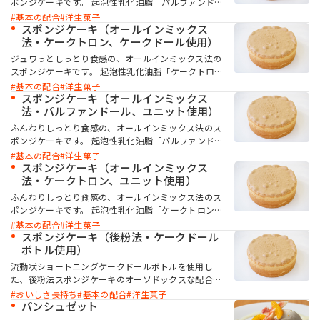
ポンジケーキです。 起泡性乳化油脂「パルファンドー
ル」を使用することで、しっとりとやわらかな食感に
基本の配合
洋生菓子
仕上がります。
スポンジケーキ（オールインミックス
法・ケークトロン、ケークドール使用）
ジュワっとしっとり食感の、オールインミックス法の
スポンジケーキです。 起泡性乳化油脂「ケークトロ
ン」と起泡性のある流動状ショートニング「ケークド
基本の配合
洋生菓子
ール」を併用することで、ソフトでボリュームのあ
スポンジケーキ（オールインミックス
る、しっとりした食感に仕上がります。
法・パルファンドール、ユニット使用）
ふんわりしっとり食感の、オールインミックス法のス
ポンジケーキです。 起泡性乳化油脂「パルファンドー
ル」と流動状乳化油脂「ユニット」を使用すること
基本の配合
洋生菓子
で、しっとりとふんわりやわらかな食感に仕上がりま
スポンジケーキ（オールインミックス
す。
法・ケークトロン、ユニット使用）
ふんわりしっとり食感の、オールインミックス法のス
ポンジケーキです。 起泡性乳化油脂「ケークトロン」
と「ユニット」を併用することで、ソフトでボリュー
基本の配合
洋生菓子
ムのある、しっとりした食感に仕上がります。
スポンジケーキ（後粉法・ケークドール
ボトル使用）
流動状ショートニングケークドールボトルを使用し
た、後粉法スポンジケーキのオーソドックスな配合で
す。 ケークドールボトルはミキシング前に卵と混ぜて
おいしさ長持ち
基本の配合
洋生菓子
使用できます。ソフトさ・しっとり感が持続し、口ど
パンシュゼット
けの良いスポンジケーキに仕上がります。