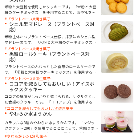
米粉と大豆粉を使用したクッキーです。 「米粉と大豆
粉のケーキミックス」を使用することで、卵や乳を使
お問い合わせ
わなくても、歯ごたえとサクサク感のバランスが良い
プラントベース
焼き菓子
クッキーになります。また、「botanova 植物のおい
シェル型マドレーヌ（プラントベース対
しさ バター風味」を使用することで、卵や乳製品を
応）
使わなくても、芳醇な香りと濃厚感のあるコクを付与
米粉主体かつプラントベース仕様、抹茶味のシェル型
できます。
マドレーヌです。 「米粉と大豆粉のケーキミックス」
を使用することで、米粉主体かつプラントベース仕様
プラントベース
焼き菓子
MIYOSHI MIRAI PLATFORM
でも、ザラつきの少ない、しっとりソフトな食感に仕
黒蜜ロールケーキ（プラントベース対
ミヨシ油脂 コーポレートサイト
上がります。「botanova 植物のおいしさ バター風
応）
味」を使用することで、バターを使わなくても芳醇な
プラントベースのふわっとした食感のロールケーキで
香りと濃厚感のあるコクを付与できます。
す。 「米粉と大豆粉のケーキミックス」を使用するこ
とで、卵不使用でもしっとりとしたキメの整ったロー
プラントベース
洋生菓子
ルスポンジが作れます。「ケークトロン」を加えるこ
ココアを減らしてもおいしい！アイスボ
とで、生地の安定性と起泡性が向上し、ボリューム感
ックスクッキー
のある仕上がりになります。
ココアの風味がしっかりと感じられる、サクサクとし
た食感のクッキーです。 「ココアップ」を使用するこ
とで、ココアのビター感やナッティー感が引き立ち、
ココアを減らしてもおいしい
焼き菓子
より深みのある風味が楽しめます。
やわらか水ようかん
カラフルな3層のやわらか水ようかんです。 「マジッ
クファット200」を使用することによって、舌触りの
よいなめらかな食感になります。3層すべてやわらかい
やわらかレシピ
和菓子