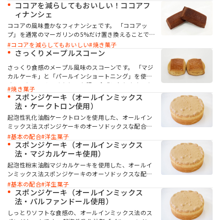
食感でありながら、まとまりのある食感になっていま
ココアを減らしてもおいしい！ココアフ
す。目で見ても、食べても楽しい、どの年代の方にも
ィナンシェ
喜んでいただける一品です。
ココアの風味豊かなフィナンシェです。 「ココアッ
プ」を通常のマーガリンの5%だけ置き換えることで、
ココアのビター感やナッツ感が自然に向上し、深みの
ココアを減らしてもおいしい
焼き菓子
ある風味に仕上がります。
さっくりメープルスコーン
さっくり食感のメープル風味のスコーンです。 「マジ
カルケーキ」と「パールインショートニング」を使用
することで、さっくりとした軽い食感になります。ま
焼き菓子
た、「デフィ」が香ばしい風味を付与することで、よ
スポンジケーキ（オールインミックス
り味わい深いメープル風味を演出できます。
法・ケークトロン使用）
起泡性乳化油脂ケークトロンを使用した、オールイン
ミックス法スポンジケーキのオーソドックスな配合で
す。ケークトロンは高い起泡性を持ち、少量の添加で
基本の配合
洋生菓子
製造可能です。ボリュームよくソフトさが持続するス
スポンジケーキ（オールインミックス
ポンジケーキに仕上がります。
法・マジカルケーキ使用）
起泡性粉末油脂マジカルケーキを使用した、オールイ
ンミックス法スポンジケーキのオーソドックスな配合
です。マジカルケーキはオールインミックスでも安定
基本の配合
洋生菓子
したケーキが作れ、油脂が粉末状のため作業性も良好
スポンジケーキ（オールインミックス
です。ソフトで口どけの良い食感になります。
法・パルファンドール使用）
しっとりソフトな食感の、オールインミックス法のス