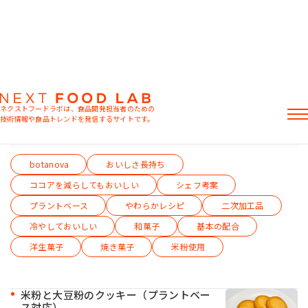
菓子
ネクストフードラボは、食品開発担当者のための
技術情報や食品トレンドを発信するサイトです。
テーマから絞り込む（複数選択可）
記事
botanova
おいしさ長持ち
製品情報
レシピ
ココアを減らしてもおいしい
シェフ考案
イベント・セミナー
プラントベース
やわらかレシピ
二次加工品
ミヨシ油脂の強み
冷やしておいしい
和菓子
基本の配合
洋生菓子
焼き菓子
米粉使用
おすすめキーワード
米粉と大豆粉のクッキー（プラントベー
ス対応）
粉末油脂
ラード不足
植物性ミルク
食感改良