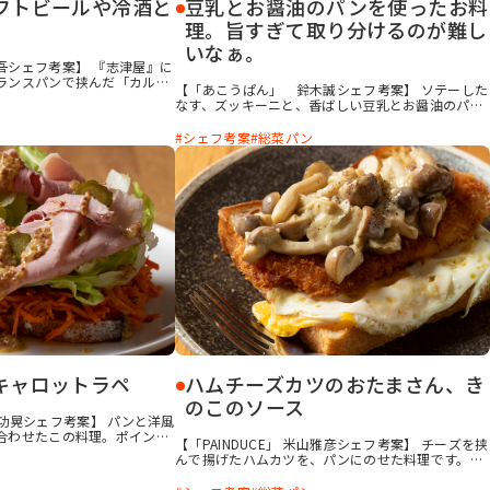
フトビールや冷酒と
豆乳とお醤油のパンを使ったお料
理。旨すぎて取り分けるのが難し
いなぁ。
吾シェフ考案】 『志津屋』に
ランスパンで挟んだ「カル
【「あこうぱん」 鈴木誠シェフ考案】 ソテーした
あります。その名をもじって
なす、ズッキーニと、香ばしい豆乳とお醤油のパ
バルサミコ酢と蜂蜜で香ばし
ン。その3つを耐熱皿に交互に並べたら、その上に
京都らしい九条ねぎを合わせ
ソテーした牡蠣をたっぷりのせ、トマトとチーズを
シェフ考案
総菜パン
せました。パンには白味噌バ
ちらしてオーブンで焼き上げます。牡蠣と野菜のエ
キスがたっぷりパンにしみ込んで、口に入れると思
わず唸るほどの美味しさです。
キャロットラペ
ハムチーズカツのおたまさん、き
のこのソース
 西川功晃シェフ考案】 パンと洋風
合わせたこの料理。ポイント
【「PAINDUCE」 米山雅彦シェフ考案】 チーズを挟
べてみてレタスのシャキシャ
んで揚げたハムカツを、パンにのせた料理です。そ
が、面白いと思いました。美
れだけだと朝食のようですが、パンには焼いた玉子
ャロットラペが手に入ったと
をのせてカリッと焼き上げ、さらにきのこのソース