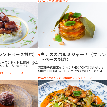
シェフ考案
総菜パン
ください。
も組み合わせて、晩ご飯としても満足できる内容に
しています。ハムカツは、中のチーズが出ないよ
う、揚げ焼きにするのがポイントです。
ラントベース対応）
白ナスのパルミジャーナ（プラン
トベース対応）
ゥーランドット 臥龍居」の立
豚です。 大豆ミートに白玉
東京都千代田区丸の内の「XEX TOKYO Salvatore
nova「植物のおいしさ ラー
Cuomo Bros」の木田シェフ考案の白ナスのパルミ
性の肉「素肉」は、肉の食感
案
プラントベース
ジャーナです。 南イタリアのナスのパルミジャーナ
る風味に仕上げています。弾
をイメージした一品です。白ナスの揚げ油・トマト
botanova
シェフ考案
プラントベース
ソースの相性が絶妙です。
ソースにbotanova「植物のおいしさ ラード風
味」を使い、パルミジャーナをオーブンで温める際
にbotanova「植物のおいしさ バター風味」をま
とわせます。白ナスのチュイルが食感のアクセント
になり、風味も食感も楽しめる一品です。