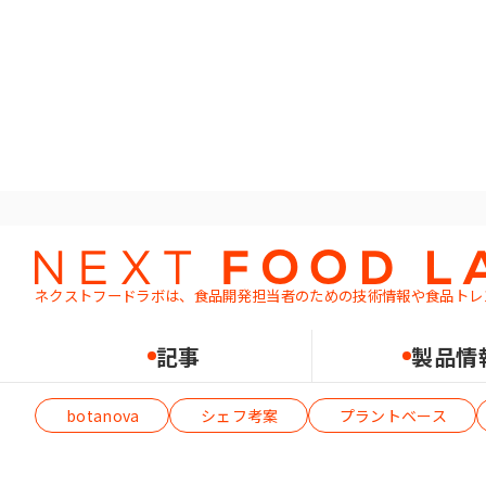
ホーム
レシピ
総菜
ネクストフードラボは、食品開発担当者のための
技術情報や食品トレ
記事
製品情
テーマから絞り込む（複数選択可）
botanova
シェフ考案
プラントベース