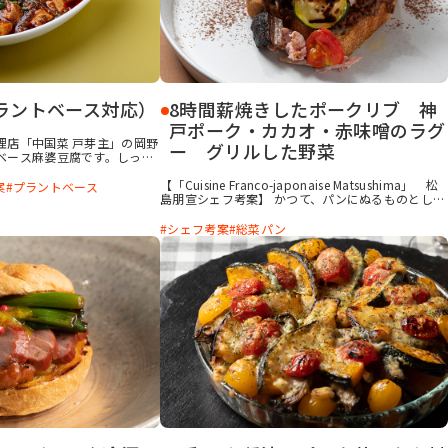
ラントベース対応）
8時間薪焼きしたポークリブ 神
戸ポーク・カカオ・赤味噌のラグ
理店「中国菜 戸芽主」の岡野
ー グリルした野菜
ベース麻婆豆腐です。しっか
ミート肉味噌に香味野菜や豆
、香りを引き出すことで深み
【「Cuisine Franco-japonaise Matsushima」 松
案
プラントベース
す。 botanova「植物の
島朋宣シェフ考案】 かつて、パンにぬるものとして
」を使用することで味の厚み
バターの代わりにラードを用いる地方もあったよう
そる香りが立ちます。 麻婆豆
で、豚の脂はパンとよく合うことから、パンに調理
シェフ考案
総菜パン
ミート肉味噌は、担々麺やジ
した豚を合わせてみようと考えた料理です。ポーク
応用できます。
リブは、ほぐして盛り付けた方が食べやすいのです
が、ほぐさず塊肉のままのせても食べ応えがあって
「肉を食べた」満足感が出ます。