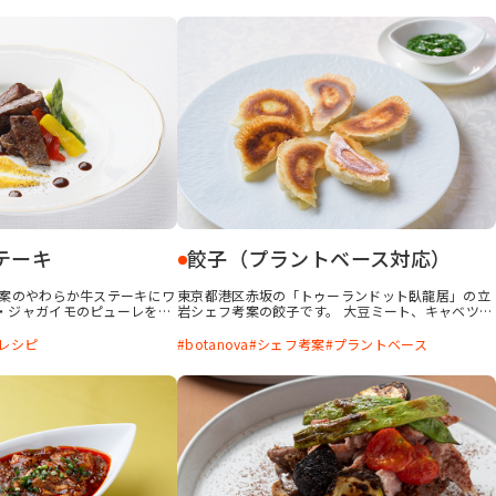
テーキ
餃子（プラントベース対応）
考案のやわらか牛ステーキにワ
東京都港区赤坂の「トゥーランドット臥龍居」の立
・ジャガイモのピューレを添
岩シェフ考案の餃子です。 大豆ミート、キャベツ、
は、「クレフルN」に漬けるこ
ヤマトイモ、botanova「植物のおいしさ 牛脂風
なり、食べやすくなります。
味」で植物性の肉あん（素肉餃子あん）を、ニラと
レシピ
botanova
シェフ考案
プラントベース
粉末油脂を使用することで、
「植物のおいしさ 牛脂風味」でソースを作ること
風味の仕上がりになります。
で、満足感のある餃子に仕上がります。 植物性素材
わらかくおいしく食べられる
のみで、あっさりしがちになるのを、botanovaに
もそうでない方も一緒に楽し
よりコクや香りをつけられ、満足感のある餃子に仕
上がります。