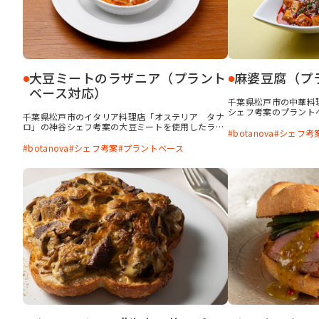
大豆ミートのラザニア（プラント
麻婆豆腐（プ
ベース対応）
千葉県松戸市の中華料
シェフ考案のプラント
千葉県松戸市のイタリア料理店「オステリア タナ
りと味を含ませた大豆
ロ」の神谷シェフ考案の大豆ミートを使用したラザ
板醤を加えてよく炒め
botanova
シェフ考
ニアです。 シェフがもっとも試作を重ねた一品で
のある味わいに仕上がりま
す。botanova「植物のおいしさ 牛脂風味」を使
botanova
シェフ考案
プラントベース
おいしさ ラード風味
用することで、お肉の旨味を表現しています。お子
をプラスし、食欲をそ
さまにも喜んで食べていただける味つけです。
腐に使用している大豆
ャージャー麺などにも