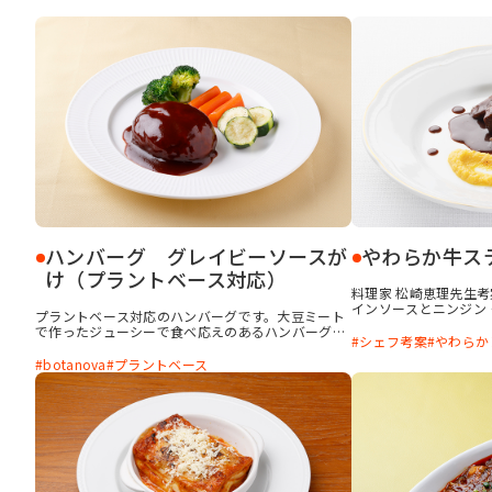
ハンバーグ グレイビーソースが
やわらか牛ス
け（プラントベース対応）
料理家 松崎恵理先生
インソースとニンジン
プラントベース対応のハンバーグです。大豆ミート
えました。 肉と野菜
で作ったジューシーで食べ応えのあるハンバーグ
とでやわらかい食感に
シェフ考案
やわらか
に、コク深いグレイビー風のソースをかけました。
ソースとピューレには
botanova「植物のおいしさ 牛脂風味」と「植物
botanova
プラントベース
口当たりがよく濃厚な
のおいしさ ラード風味」を併用し、お肉のような
本格的なステーキをや
風味とジューシー感を再現しています。
ため、かむ力が弱い方
める一品です。