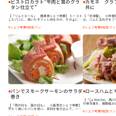
ビストロカラト"牛肉と茸のグラ
カモネ クラ
タン仕立て"
共に
【「リュミエール」 唐渡泰シェフ考案】 トースト
【「志津屋」 小林健
したパンに、焼いた牛フィレ肉をのせ、その上にコ
は、ハムと玉ねぎをフ
ク深いソースをかけて仕上げた、まさにメイン料理
ネ」という名物商品が
の一品です。ソースは茸類と生クリームで濃厚な味
付けたのがこの料理。
シェフ考案
総菜パン
シェフ考案
総菜パン
わいにしたものと、卵黄を泡立てて作るソースサバ
く火を通した鴨肉に、
イヨンを合わせたもの。パンは花びら型のオリジナ
てカイザーロールにの
ルを使いましたが、バゲットで代用できます。
ターをぬっています。
パンでスモークサーモンのサラダ
ロースハムと
巻き
【「Ça Marche」
の保存食を、複数組み
【「雨の日も 風の日も」 小島秀文シェフ考案】
は実はレタスです。食
平たく焼いたパンを使い、具材を巻き込んで、一口
キ感と共に楽しむ食感
シェフ考案
総菜パン
で一度にパンと具材を口にできるようにしました。
味しいロースハムやキ
スモークサーモンにリンゴのソテー、野菜類をまん