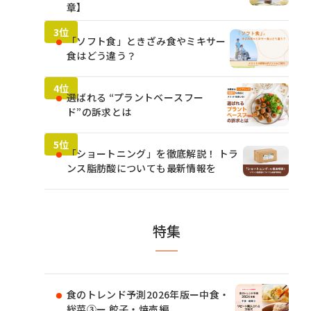
章】
「ソフト食」ときざみ食やミキサー
食はどう違う？
選ばれる “プラントベースフー
ド”の訴求とは
「ショートニング」を徹底解説！ トラ
ンス脂肪酸についても最新情報を
特集
食のトレンド予測2026年版ー中食・
総菜③ー 餃子・焼売編