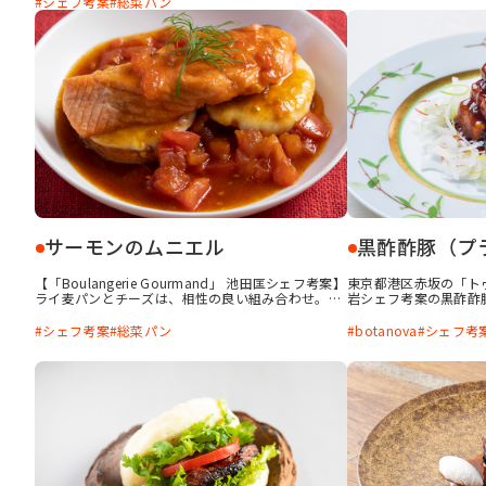
シェフ考案
総菜パン
きに、ぜひ試してみて
べんなくパンに広げて巻き込みます。巻き込む具材
は少し多めに表記していますので、お好みで調節し
てください。
サーモンのムニエル
黒酢酢豚（プ
【「Boulangerie Gourmand」 池田匡シェフ考案】
東京都港区赤坂の「ト
ライ麦パンとチーズは、相性の良い組み合わせ。そ
岩シェフ考案の黒酢酢
こに皮目を香ばしくソテーしたサーモンをのせてソ
粉、ヤマイモ、bota
ースをかけ、ちょっと豪華な一品に仕立てました。
ド風味」を加えた植物
シェフ考案
総菜パン
botanova
シェフ考
ソースは、トマトにポン酢醤油を合わせ、尖った酸
に似せて、満足感のあ
味をまろやかにするために、バターの風味をきかせ
力のある食感と濃厚な
ています。意外な組み合わせですが、美味しいソー
スに仕上がります。