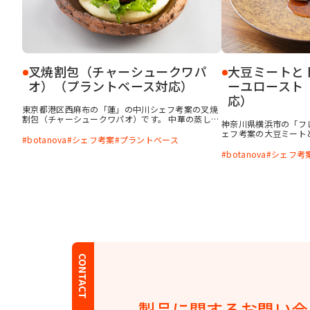
叉焼割包（チャーシュークワパ
大豆ミートと
オ）（プラントベース対応）
ーユロースト
応）
東京都港区西麻布の「蓮」の中川シェフ考案の叉焼
割包（チャーシュークワパオ）です。 中華の蒸しパ
神奈川県横浜市の「フレ
ンである割包に、叉焼風味の大豆ミートと野菜を挟
ェフ考案の大豆ミート
んだ一品です。本来ラードを使用する生地ですが、
botanova
シェフ考案
プラントベース
ーストです。 大豆ミート
リッチなロースト感のあるbotanova「植物のおい
しさ 牛脂風味」を練
botanova
シェフ考
しさ 牛脂風味」を使用することで、満足度のある
トをつけ、ソースには
一品になります。大豆ミートもしっかり食べ応えの
味」「植物のおいしさ
ある仕上がりです。
プラントコンソメを使
マージュブランに見立
トを添え、風味の変化
CONTACT
製品に関する
お問い合