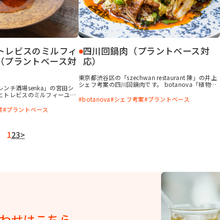
トレビスのミルフィ
四川回鍋肉（プラントベース対
（プラントベース対
応）
東京都渋谷区の「szechwan restaurant 陳」の井上
シェフ考案の四川回鍋肉です。 botanova「植物の
ンチ酒場senka」の宮田シ
おいしさ ラード風味」で豆腐を揚げることで、コ
とトレビスのミルフィーユロ
クのある風味とじゅわっとした食感を付与できま
botanova
シェフ考案
プラントベース
にbotanova「植物のおい
す。動物性素材を使用しなくても満足感のある一品
り込むことで香りにインパク
案
プラントベース
です。
「植物のおいしさ 牛脂風
 鶏油風味」で風味付けした
用しています。仕上げにフロ
1
2
3
>
てたカシューナッツのペース
を楽しめる一品です。
わせはこちら