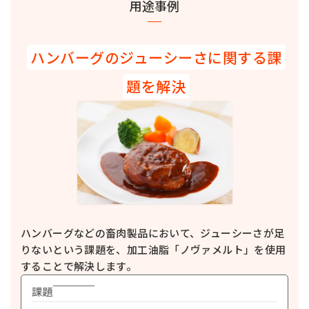
用途事例
詳細を見る
ミヨシガーリックスプレッドLT
マーガリン類
ハンバーグのジューシーさに関する課
バター風味の油脂にガーリックやチーズをブレンドした、本格ガーリック風
味のスプレッドです。食品全般にお使いいただけます。
題を解決
詳細を見る
ドーナツメートDX
ショートニング・ラード・調理用油脂
油脂本来のおいしさやコクを味わえる固形状のフライオイルです。フライ後
の食品にコクを付与します。
詳細を見る
ハイアント
ショートニング・ラード・調理用油脂
2kgピロー包装入りの純製ラードです。フライや炒め物、パンや点心皮の練
り込み、スープなどにお使いいただけます。
詳細を見る
ハンバーグなどの畜肉製品において、ジューシーさが足
ミヨシラード 純製
ショートニング・ラード・調理用油脂
りないという課題を、加工油脂「ノヴァメルト」を使用
純製ラードです。フライや炒め物に幅広くお使いいただけます。
することで解決します。
詳細を見る
課題
ミヨシラード 調製
ショートニング・ラード・調理用油脂