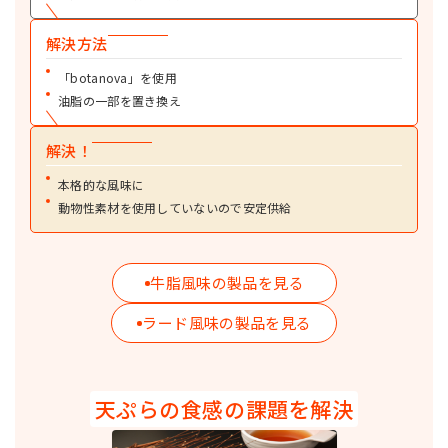
詳細を見る
エレメント215
解決方法
粉末油脂
アレルギー特定原材料を配合していない機能性粉末油脂です。麺類、菓子、
「botanova」を使用
総菜、飲料など食品全般の食感改良に効果を発揮します。
油脂の一部を置き換え
詳細を見る
マジックファット200
粉末油脂
解決！
パーム油を原料とした、風味にクセがない粉末油脂です。食品全般にお使い
いただけます。
本格的な風味に
動物性素材を使用していないので安定供給
詳細を見る
マジックファット215
粉末油脂
アレルギー特定原材料を配合していない粉末油脂です。プラントベース食品
牛脂風味の製品を見る
など食品全般にお使いいただけます。
詳細を見る
ラード風味の製品を見る
マジックファット700
粉末油脂
ラードを原料としコクを付与できる粉末油脂です。食品全般にお使いいただ
けます。
天ぷらの食感の課題を解決
詳細を見る
マジカルファット205
粉末油脂