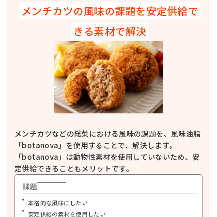
トパティ、焼き肉、カレー、ソースなど食品全般に深いコクと香り、煮込み
メンチカツの風味の課題を安定供給で
感を付与します。
きる素材で解決
詳細を見る
CPオイルLM
ショートニング・ラード・調理用油脂
乳脂肪分67.5%、常温で液状のコンパウンドオイルです。製菓製パン、デザ
ート類、調味料、料理ソースなど食品全般にお使いいただけます。
詳細を見る
すぐに使える かける本バター
ショートニング・ラード・調理用油脂
バター本来の甘みとコクを凝縮した、常温保管可能な無塩バター風味のオ
イルです。食品全般にお使いいただけます。
詳細を見る
メンチカツなどの総菜における風味の課題を、風味油脂
クレフルN
ショートニング・ラード・調理用油脂
「botanova」を使用することで、解決します。
畜肉・魚介類用品質改良剤です。食感をやわらかくする効果があります。
「botanova」は動物性素材を使用していないため、安
定供給できることもメリットです。
詳細を見る
クラフトパウダー ラード風味
粉末油脂
課題
香味油配合の機能性粉末油脂です。ラード風味を付与しながら、食感改良効
果を発揮します。幅広い用途に対応でき、プラントベース仕様の食品にもお
本格的な風味にしたい
使いいただけます。
安定供給の素材を使用したい