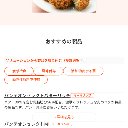
お問い合わせ
おすすめの製品
MIYOSHI MIRAI PLATFORM
ミヨシ油脂 コーポレートサイト
ソリューションから製品を絞り込む（複数選択可）
食感改良
風味付与
添加物表示不要
動物性原料不使用
パンテオンセレクトバターリッチ
マーガリン類
バター30％を含む乳脂肪分56％配合、濃厚でフレッシュな乳のコクが特長
の製品です。パン・菓子にお使いいただけます。
詳細を見る
パンテオンセレクトＭ
マーガリン類