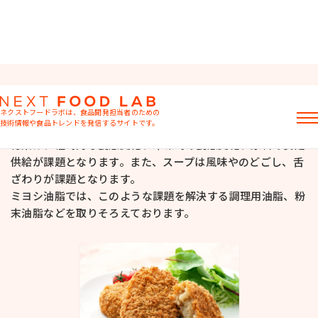
「総菜」に関するソリューション
ネクストフードラボは、食品開発担当者のための
技術情報や食品トレンドを発信するサイトです。
総菜は、経時的な食感変化、冷凍時の食感変化、原料の安定
記事
供給が課題となります。また、スープは風味やのどごし、舌
製品情報
ざわりが課題となります。
レシピ
ミヨシ油脂では、このような課題を解決する調理用油脂、粉
イベント・セミナー
末油脂などを取りそろえております。
ミヨシ油脂の強み
おすすめキーワード
粉末油脂
ラード不足
植物性ミルク
食感改良