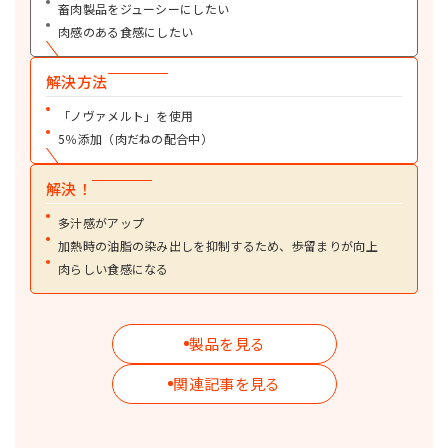
畜肉製品をジューシーにしたい
調製ラードです。フライや炒め物に幅広くお使いいただけます。
肉感のある食感にしたい
詳細を見る
ノヴァメルト
ショートニング・ラード・調理用油脂
解決方法
Melting Control技術（MC技術）により、食品に多汁感や畜肉感を付与する
加工油脂です。代替肉向けの脂身様素材としても利用できます。
「ノヴァメルト」を使用
5％添加（肉だねの配合中）
詳細を見る
ミヨシ味わいラード
ショートニング・ラード・調理用油脂
解決！
独自開発した香味油を配合することにより、純製ラードに引けをとらない
濃厚感、コク、うま味を付与します（ラード25％配合）。食品全般にお使
多汁感がアップ
いいただけます。
加熱時の油脂の染み出しを抑制するため、歩留まりが向上
詳細を見る
肉らしい食感になる
botanova 植物のおいしさ ラード風味
ショートニング・ラード・調理用油脂
動物性原料を使っていない、ラード風味の食用油脂です。点心、炒め物、揚
製品を見る
げ物、スープなど食品全般に自然な甘みとコク、調理感を付与します。
詳細を見る
関連記事を見る
botanova 植物のおいしさ 牛脂風味
ショートニング・ラード・調理用油脂
動物性原料を使っていない、牛脂風味の食用油脂です。プラントベースミー