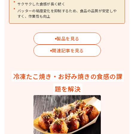
サクサクした食感が長く続く
詳細を見る
バッターの粘度変化を抑制するため、食品の品質が安定しや
食用牛脂
ショートニング・ラード・調理用油脂
すく、作業性も向上
食用牛脂です。フライや炒め物、練り込みなど、幅広い料理に甘みやコクを
付与します。
ブランニューシリーズ
ショートニング・ラード・調理用油脂
製品を見る
熱安定性に優れたフライオイルです。ドーナツや天ぷら用など、さまざまな
用途に広くお使いいただけます。
関連記事を見る
冷凍たこ焼き・お好み焼きの食感の課
題を解決