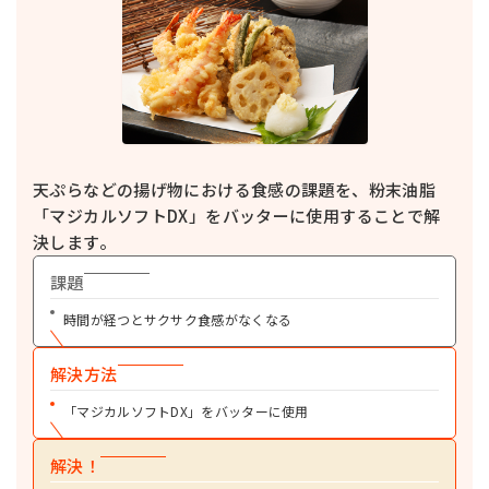
食品添加物を配合していない粉末油脂です。食品全般にお使いいただけま
す。
詳細を見る
マジカルエース
粉末油脂
起泡性を有する粉末油脂です。菓子、バッターなど薄力粉使用製品の食感改
良に効果を発揮します。
詳細を見る
天ぷらなどの揚げ物における食感の課題を、粉末油脂
マジカルソフトDX
粉末油脂
「マジカルソフトDX」をバッターに使用することで解
製パン用粉末油脂です。イースト生地にしとり、ソフトさを付与し、老化防
決します。
止の効果を発揮します。
課題
詳細を見る
マジカルアップLT
時間が経つとサクサク食感がなくなる
粉末油脂
生地の改質効果を有する粉末油脂です。点心皮・麺・パンなどに歯切れの
良い食感を付与します。
解決方法
詳細を見る
「マジカルソフトDX」をバッターに使用
マジカルベースミルク
粉末油脂
香料を配合せずに、牛乳に近い自然な乳風味を呈する粉末油脂です。パン、
解決！
洋菓子、ソース、飲料など食品全般にお使いいただけます。