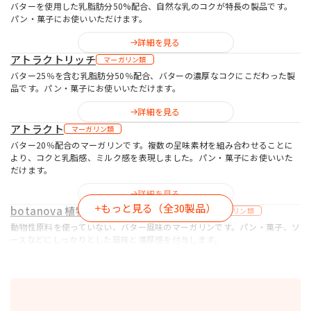
バターを使用した乳脂肪分50%配合、自然な乳のコクが特長の製品です。
パン・菓子にお使いいただけます。
詳細を見る
アトラクトリッチ
マーガリン類
バター25％を含む乳脂肪分50％配合、バターの濃厚なコクにこだわった製
品です。パン・菓子にお使いいただけます。
詳細を見る
アトラクト
マーガリン類
バター20％配合のマーガリンです。複数の呈味素材を組み合わせることに
より、コクと乳脂感、ミルク感を表現しました。パン・菓子にお使いいた
だけます。
詳細を見る
もっと見る（全30製品）
botanova 植物のおいしさ バター風味
マーガリン類
動物性原料を使っていない、バター風味のマーガリンです。パン・菓子、ソ
ースなどにしっかりとした風味と濃厚感を付与します。
詳細を見る
食卓用ミヨシマーガリン
マーガリン類
坊や印で親しまれているロングセラーのスプレッド用マーガリンです。パ
ン・菓子などにお使いいただけます。