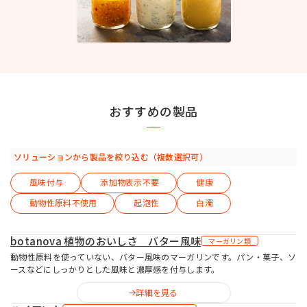
お問い合わせ
おすすめの製品
MIYOSHI MIRAI PLATFORM
ミヨシ油脂 コーポレートサイト
ソリューションから製品を絞り込む（複数選択可）
風味付与
添加物表示不要
健康
動物性原料不使用
起泡性
白濁
botanova 植物のおいしさ バター風味
マーガリン類
動物性原料を使っていない、バター風味のマーガリンです。パン・菓子、ソ
ースなどにしっかりとした風味と濃厚感を付与します。
詳細を見る