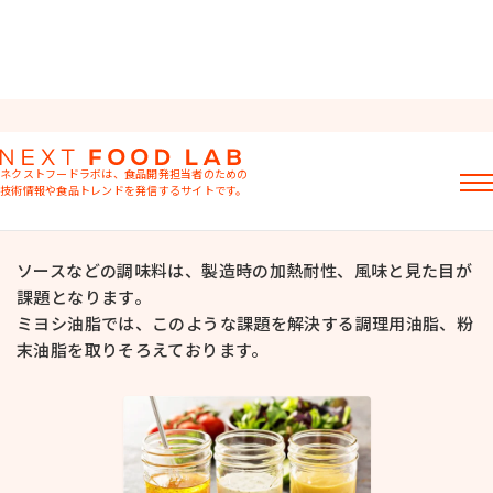
「調味料・スープ」に関するソリューショ
ネクストフードラボは、食品開発担当者のための
技術情報や食品トレンドを発信するサイトです。
ン
記事
製品情報
ソースなどの調味料は、製造時の加熱耐性、風味と見た目が
レシピ
課題となります。
イベント・セミナー
ミヨシ油脂では、このような課題を解決する調理用油脂、粉
ミヨシ油脂の強み
末油脂を取りそろえております。
おすすめキーワード
粉末油脂
ラード不足
植物性ミルク
食感改良