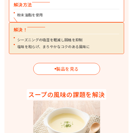
解決方法
ミヨシ亜麻仁油パウダー（1×6）
粉末油脂
α-リノレン酸を250mg/g以上含有した粉末油脂です。健康食品、完全栄養
粉末油脂を使用
食、介護食、ペットフードなどにお使いいただけます。
詳細を見る
解決！
食用牛脂
ショートニング・ラード・調理用油脂
シーズニングの吸湿を軽減し固結を抑制
食用牛脂です。フライや炒め物、練り込みなど、幅広い料理に甘みやコクを
塩味を和らげ、まろやかなコクのある風味に
付与します。
製品を見る
スープの風味の課題を解決