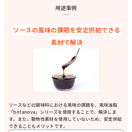
用途事例
詳細を見る
botanova 植物のおいしさ 牛脂風味
ショートニング・ラード・調理用油脂
動物性原料を使っていない、牛脂風味の食用油脂です。プラントベースミー
ソースの風味の課題を安定供給できる
トパティ、焼き肉、カレー、ソースなど食品全般に深いコクと香り、煮込み
感を付与します。
素材で解決
詳細を見る
CPオイルLM
ショートニング・ラード・調理用油脂
乳脂肪分67.5%、常温で液状のコンパウンドオイルです。製菓製パン、デザ
ート類、調味料、料理ソースなど食品全般にお使いいただけます。
詳細を見る
すぐに使える かける本バター
ショートニング・ラード・調理用油脂
バター本来の甘みとコクを凝縮した、常温保管可能な無塩バター風味のオ
イルです。食品全般にお使いいただけます。
ソースなどの調味料における風味の課題を、風味油脂
詳細を見る
「botanova」シリーズを使用することで、解決しま
クラフトパウダー ラード風味
粉末油脂
す。また、動物性素材を使用していないため、安定供給
香味油配合の機能性粉末油脂です。ラード風味を付与しながら、食感改良効
できることもメリットです。
果を発揮します。幅広い用途に対応でき、プラントベース仕様の食品にもお
使いいただけます。