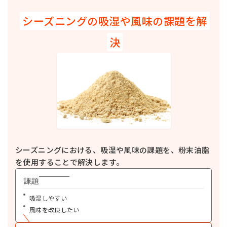
けます。
シーズニングの吸湿や風味の課題を解
詳細を見る
マジカルファット205
粉末油脂
決
食品添加物を配合していない粉末油脂です。食品全般にお使いいただけま
す。
詳細を見る
マジカルフォームM
粉末油脂
ホイップ機能を有する粉末油脂です。デザートミックス、トッピングクリー
ム、ムースなど食品全般にお使いいただけます
詳細を見る
マジカルベースミルク
粉末油脂
香料を配合せずに、牛乳に近い自然な乳風味を呈する粉末油脂です。パン、
シーズニングにおける、吸湿や風味の課題を、粉末油脂
洋菓子、ソース、飲料など食品全般にお使いいただけます。
を使用することで解決します。
詳細を見る
課題
ミヨシオメガパウダー100（1×6）
粉末油脂
DHA・EPAを100mg/g以上含有した粉末油脂です。健康食品、完全栄養
吸湿しやすい
食、介護食、ペットフードなどにお使いいただけます。
風味を改良したい
詳細を見る