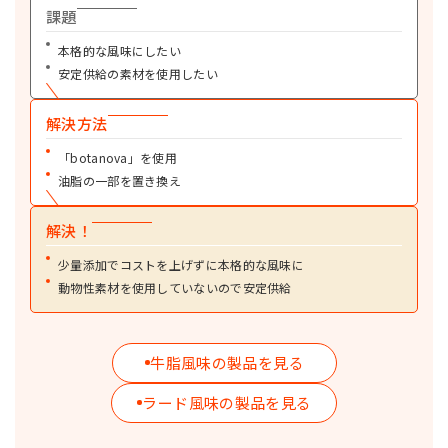
課題
詳細を見る
本格的な風味にしたい
エレメント215
粉末油脂
安定供給の素材を使用したい
アレルギー特定原材料を配合していない機能性粉末油脂です。麺類、菓子、
総菜、飲料など食品全般の食感改良に効果を発揮します。
解決方法
詳細を見る
マジックファット200
粉末油脂
「botanova」を使用
パーム油を原料とした、風味にクセがない粉末油脂です。食品全般にお使い
油脂の一部を置き換え
いただけます。
解決！
詳細を見る
マジックファット202
粉末油脂
少量添加でコストを上げずに本格的な風味に
溶解・分散性に優れた粉末油脂です。飲料、スープ等にお使いいただけま
動物性素材を使用していないので安定供給
す。
マジックファット215
粉末油脂
アレルギー特定原材料を配合していない粉末油脂です。プラントベース食品
など食品全般にお使いいただけます。
牛脂風味の製品を見る
詳細を見る
ラード風味の製品を見る
マジックファット700
粉末油脂
ラードを原料としコクを付与できる粉末油脂です。食品全般にお使いいただ