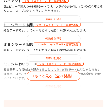
ハイアント
ショートニング・ラード・調理用油脂
2kgピロー包装入りの純製ラードです。フライや炒め物、パンや点心皮の練
り込み、スープなどにお使いいただけます。
詳細を見る
ミヨシラード 純製
ショートニング・ラード・調理用油脂
純製ラードです。フライや炒め物に幅広くお使いいただけます。
詳細を見る
ミヨシラード 調製
ショートニング・ラード・調理用油脂
調製ラードです。フライや炒め物に幅広くお使いいただけます。
詳細を見る
ミヨシ味わいラード
ショートニング・ラード・調理用油脂
独自開発した香味油を配合することにより、純製ラードに引けをとらない
濃厚感、コク、うま味を付与します（ラード25％配合）。食品全般にお使
もっと見る（全21製品）
いいただけます。
詳細を見る
botanova 植物のおいしさ ラード風味
ショートニング・ラード・調理用油脂
動物性原料を使っていない、ラード風味の食用油脂です。点心、炒め物、揚
げ物、スープなど食品全般に自然な甘みとコク、調理感を付与します。