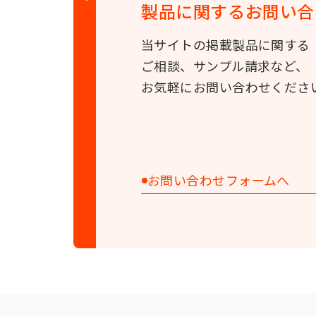
製品に関する
お問い合
粉末油脂をベースとした製パン用機能性素材です。ふっくらとボ
当サイトの掲載製品に関する
エレメントFS
ご相談、サンプル請求など、
冷凍生地用改良剤です。1％程度の添加量で、パンの冷凍障害を
お気軽にお問い合わせくださ
ミヨシつやだしクリームK10
鶏卵液の代わりとして、薄くて均一なツヤが得られるツヤだし用
お問い合わせフォームへ
製菓製パン改良剤
オルタナッティC
製菓・製パン用の粉末素材です。崩壊感のある食感とコクを付与
ます。
P86P
フォンダン、粉糖などのアイシングの夏場の「泣き」、冬場の「