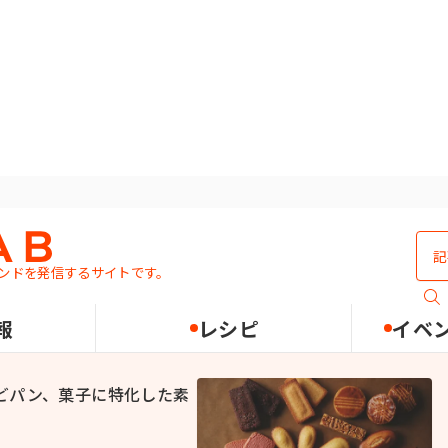
ンドを発信するサイトです。
製パン素材
報
レシピ
イベ
どパン、菓子に特化した素