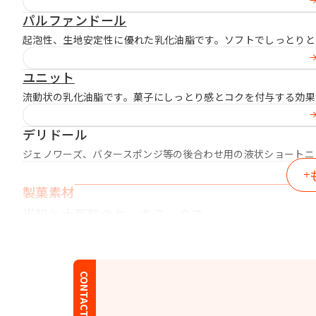
パルファンドール
起泡性、生地安定性に優れた乳化油脂です。ソフトでしっとりと
ユニット
流動状の乳化油脂です。菓子にしっとり感とコクを付与する効果
デリドール
ジェノワーズ、バタースポンジ等の後合わせ用の液状ショートニ
製菓素材
米粉と大豆粉のケーキミックス
プラントベース仕様のケーキミックスです。卵や乳製品を使わず
CONTACT
製パン素材
プロファット10