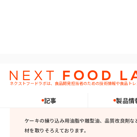
ホーム
製品情報
製菓・製パン素材
ネクストフードラボは、食品開発担当者のための
技術情報や食品トレ
製菓・
記事
製品情
ケーキの練り込み用油脂や離型油、品質改良剤な
材を取りそろえております。