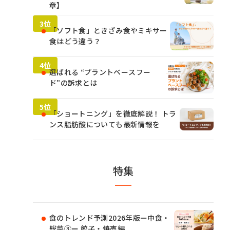
章】
「ソフト食」ときざみ食やミキサー
食はどう違う？
選ばれる “プラントベースフー
ド”の訴求とは
「ショートニング」を徹底解説！ トラ
ンス脂肪酸についても最新情報を
特集
食のトレンド予測2026年版ー中食・
総菜③ー 餃子・焼売編