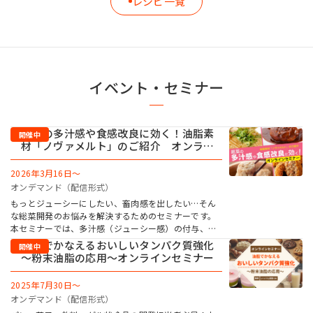
レシピ一覧
イベント・セミナー
総菜の多汁感や食感改良に効く！油脂素
材「ノヴァメルト」のご紹介 オンライ
ンセミナー
2026年3月16日～
オンデマンド（配信形式）
もっとジューシーにしたい、畜肉感を出したい…そん
な総菜開発のお悩みを解決するためのセミナーです。
本セミナーでは、多汁感（ジューシー感）の付与、食
感改良、歩留まり向上といった効果を発揮する「ノヴ
油脂でかなえるおいしいタンパク質強化
ァメルト」をご紹介。お申し込みは無料、いつでも視
～粉末油脂の応用～オンラインセミナー
聴可能です。ぜひご覧ください！
2025年7月30日～
オンデマンド（配信形式）