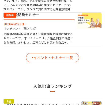
パン、菓子、飲料、ゲル状食品の開発担当者必見！お
いしい高タンパク食品の開発に関するセミナーです。
本セミナーでは、タンパク質に関する消費者意識調査
の結果や食品の市場情報をもとに、パン、菓子、飲
介護食開発セミナー
料、ゲル状食品それぞれのタンパク質強化における具
体的な課題と解決策を詳しくご紹介します。お申し込
2024年6月26日～
みは無料、いつでも視聴可能です。ぜひご覧くださ
オンデマンド（配信形式）
い！
介護食の開発担当者必見！介護食開発の課題に関する
セミナーです。 本セミナーでは、介護食開発で課題と
なる食感、おいしさ、品質などに対応する製品を、ア
プリケーションの事例を含めご紹介。お申し込みは無
料、いつでも視聴可能です。ぜひご覧ください！
イベント・セミナー一覧
人気記事ランキング