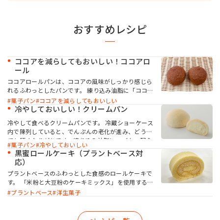
おすすめレシピ
ココアを減らしてもおいしい！ココアロ
ール
ココアロールパンは、ココアの風味がしっかり感じら
れるふわっとしたパンです。 練り込み油脂に「ココア
ップ」を併用することで、ココアパウダーの風味とコ
菓子パン
ココアを減らしてもおいしい
クを一層引き立てます。ココアの味わいが豊かにな
冷やしておいしい！クリームパン
り、パン全体にコクと香ばしさが加わります。
冷やして食べるクリームパンです。 冷蔵ショーケース
内で陳列していると、でんぷんの老化が進み、どうし
ても硬くなりがちです。練り込み油脂に、バター配合
菓子パン
冷やしておいしい
の「パンテオンセレクトM」とソフト化機能のある
黒蜜ロールケーキ（プラントベース対
「サクセフレッシュ」を併用することで、ソフトでし
応）
っとりとした食感を長持ちさせることができます。
プラントベースのふわっとした食感のロールケーキで
す。 「米粉と大豆粉のケーキミックス」を使用するこ
とで、卵不使用でもしっとりとしたキメの整ったロー
プラントベース
洋生菓子
ルスポンジが作れます。「ケークトロン」を加えるこ
とで、生地の安定性と起泡性が向上し、ボリューム感
のある仕上がりになります。