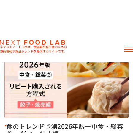
ネクストフードラボは、食品開発担当者のための
技術情報や食品トレンドを発信するサイトです。
記事
製品情報
レシピ
イベント・セミナー
ミヨシ油脂の強み
食のトレンド予測2026年版ー中食・総菜
おすすめキーワード
粉末油脂
ラード不足
植物性ミルク
食感改良