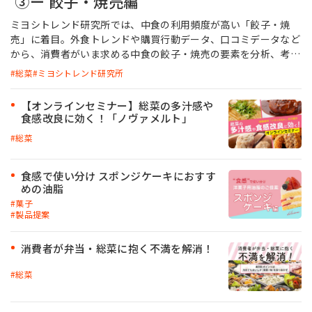
③ー 餃子・焼売編
ミヨシトレンド研究所では、中食の利用頻度が高い「餃子・焼
お問い合わせ
売」に着目。外食トレンドや購買行動データ、口コミデータなど
から、消費者がいま求める中食の餃子・焼売の要素を分析、考察
しました。
総菜
ミヨシトレンド研究所
【オンラインセミナー】総菜の多汁感や
MIYOSHI MIRAI PLATFORM
食感改良に効く！「ノヴァメルト」
ミヨシ油脂 コーポレートサイト
総菜
食感で使い分け スポンジケーキにおすす
めの油脂
菓子
製品提案
消費者が弁当・総菜に抱く不満を解消！
総菜