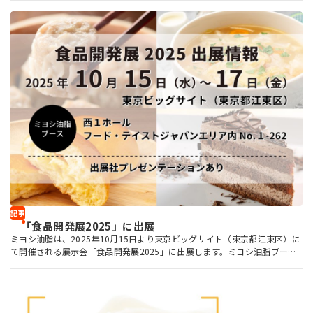
記事
「食品開発展2025」に出展
ミヨシ油脂は、2025年10月15日より東京ビッグサイト（東京都江東区）に
て開催される展示会「食品開発展2025」に出展します。ミヨシ油脂ブース
では、食品に多汁感や畜肉感を付与する新規開発品「ノヴァメルト」と、
風味向上と食感改良に効果的な「クラフトパウダー ラード風味」をご紹介
します。その他、高騰するカカオ原料の風味を補強するマーガリン「ココア
ップ」や、動物性油脂のおいしさを、プラントベースで創りだす食用油脂