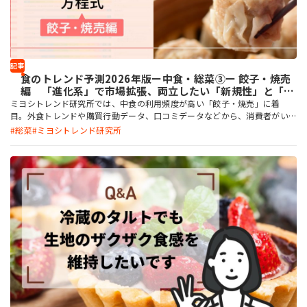
記事
食のトレンド予測2026年版ー中食・総菜③ー 餃子・焼売
編 「進化系」で市場拡張、両立したい「新規性」と「安
定感」
ミヨシトレンド研究所では、中食の利用頻度が高い「餃子・焼売」に着
目。外食トレンドや購買行動データ、口コミデータなどから、消費者がい
ま求める中食の餃子・焼売の要素を分析、考察しました。
総菜
ミヨシトレンド研究所