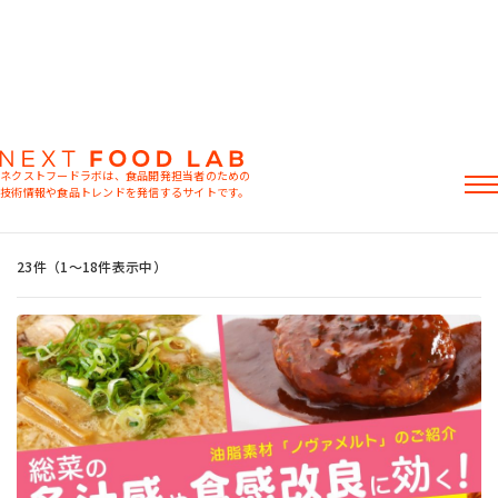
ネクストフードラボは、食品開発担当者のための
技術情報や食品トレンドを発信するサイトです。
粉末油脂
ラード不足
植物性ミルク
食感改良
おすすめキーワード
記事
23件（1〜18件表示中）
製品情報
レシピ
イベント・セミナー
ミヨシ油脂の強み
おすすめキーワード
粉末油脂
ラード不足
植物性ミルク
食感改良