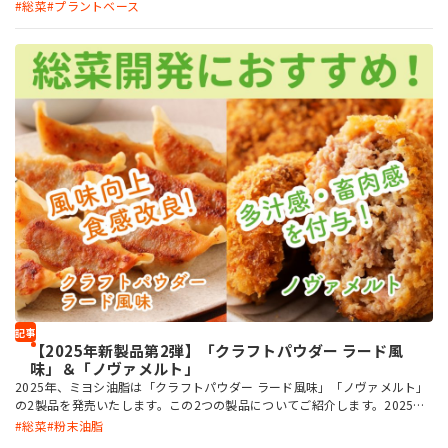
総菜
プラントベース
記事
【2025年新製品第2弾】「クラフトパウダー ラード風
味」＆「ノヴァメルト」
2025年、ミヨシ油脂は「クラフトパウダー ラード風味」「ノヴァメルト」
の2製品を発売いたします。この2つの製品についてご紹介します。2025年
新製品第1弾「ココアップ」「米粉と大豆粉のケーキミックス」もぜひあわ
総菜
粉末油脂
せてご覧ください。