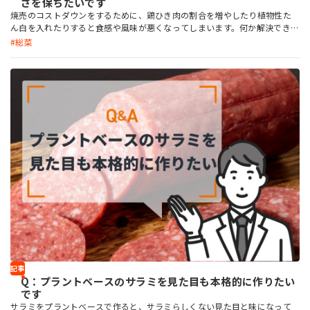
さを保ちたいです
焼売のコストダウンをするために、鶏ひき肉の割合を増やしたり植物性た
ん白を入れたりすると食感や風味が悪くなってしまいます。何か解決できる
素材はありますか？
総菜
記事
Q：プラントベースのサラミを見た目も本格的に作りたい
です
サラミをプラントベースで作ると、サラミらしくない見た目と味になって