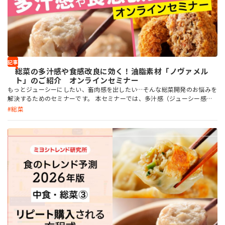
お問い合わせ
記事
総菜の多汁感や食感改良に効く！油脂素材「ノヴァメル
ト」のご紹介 オンラインセミナー
MIYOSHI MIRAI PLATFORM
もっとジューシーにしたい、畜肉感を出したい…そんな総菜開発のお悩みを
ミヨシ油脂 コーポレートサイト
解決するためのセミナーです。 本セミナーでは、多汁感（ジューシー感）
の付与、食感改良、歩留まり向上といった効果を発揮する「ノヴァメル
総菜
ト」をご紹介。お申し込みは無料、いつでも視聴可能です。ぜひご覧くださ
い！