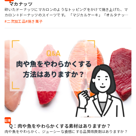
マカナッツ
砕いたドーナッツにマカロンのようなトッピングをかけて焼き上げた、マ
カロン＋ドーナッツのスイーツです。 「マジカルケーキ」「オルタナッテ
ィC」「CPオイルLM」を使用することで、メレンゲを作らずに、混ぜ合わ
二次加工品
焼き菓子
せるだけで簡単にマカロン風トッピングを作れます。マカロン風トッピング
を使用すれば、残ってしまったさまざまなパンや菓子で、簡単にアップサ
イクルな商品（二次加工品）ができあがります。
記事
Q：肉や魚をやわらかくする素材はありますか？
肉や魚をやわらかく、ジューシーな食感にする品質改良剤はありますか？