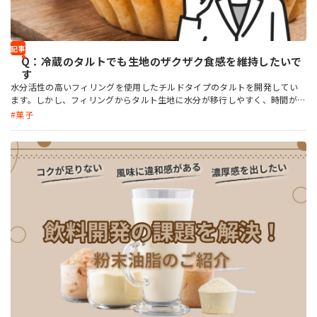
記事
Q：冷蔵のタルトでも生地のザクザク食感を維持したいで
す
水分活性の高いフィリングを使用したチルドタイプのタルトを開発してい
ます。しかし、フィリングからタルト生地に水分が移行しやすく、時間がた
つとタルト生地がしんなりしてしまいます。何か良い解決方法はあります
菓子
か？