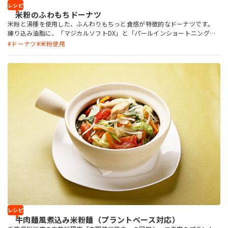
レシピ
米粉のふわもちドーナツ
米粉と湯種を使用した、ふんわりもちっと食感が特徴的なドーナツです。
練り込み油脂に、「マジカルソフトDX」と「パールインショートニング」
を併用することで、ソフトでボリュームのあるドーナツ になり、好ましい
ドーナツ
米粉使用
食感も維持します。クルミは他のナッツなどでも置き換え可能です。
レシピ
牛肉麺風煮込み米粉麺（プラントベース対応）