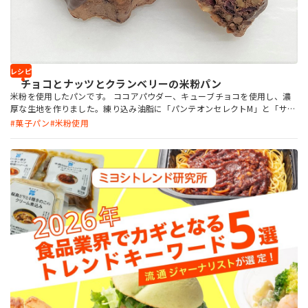
レシピ
チョコとナッツとクランベリーの米粉パン
米粉を使用したパンです。 ココアパウダー、キューブチョコを使用し、濃
厚な生地を作りました。練り込み油脂に「パンテオンセレクトM」と「サク
セフレッシュ」を使用することで、コクのあるしっとりとした製品になり
菓子パン
米粉使用
ます。濃厚なチョコ風味にクルミの食感とクランベリーの酸味がアクセント
となり、バレンタインにもぴったりのスイーツとして楽しめるパンに仕上
げました。