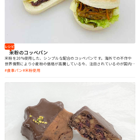
レシピ
米粉のコッペパン
米粉を20%使用した、シンプルな配合のコッペパンです。海外での不作や
世界情勢により小麦粉の価格が高騰している今、注目されているのが国内
産の製品も数多くある米粉です。米粉を使用することで、小麦粉に比べても
食事パン
米粉使用
っちり感が強く、しっとりした食感が楽しめます。 お店オリジナルの具材
をサンドするのもよし、そのまま販売してお家でアレンジを楽しんでもら
うのもよし、おすすめのコッペパンです。