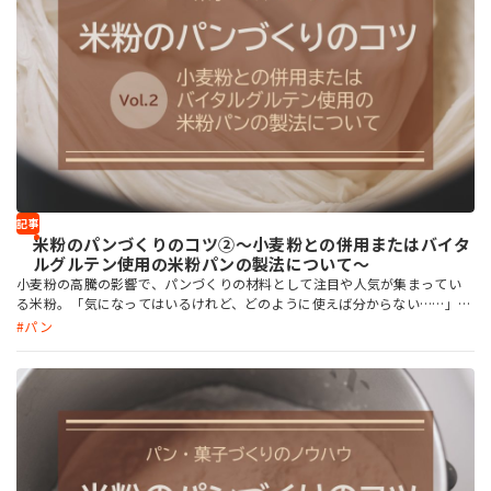
記事
米粉のパンづくりのコツ②～小麦粉との併用またはバイタ
ルグルテン使用の米粉パンの製法について～
小麦粉の高騰の影響で、パンづくりの材料として注目や人気が集まってい
る米粉。「気になってはいるけれど、どのように使えば分からない……」と
いう方も多いのではないでしょうか？ ミヨシ油脂のレシピ開発担当が、米
パン
粉を使用したパンの配合を検討する中で得たノウハウをもとに、「米粉パ
ンを作りたい」方から寄せられた質問に答えます。 第2回の今回は、小麦粉
との併用またはバイタルグルテンを使用する米粉パンの製法について、質問
に答えます。 米粉使用のレシピも多数紹介しています。この機会にぜひ、
米粉を使ってパンを作ってみませんか？