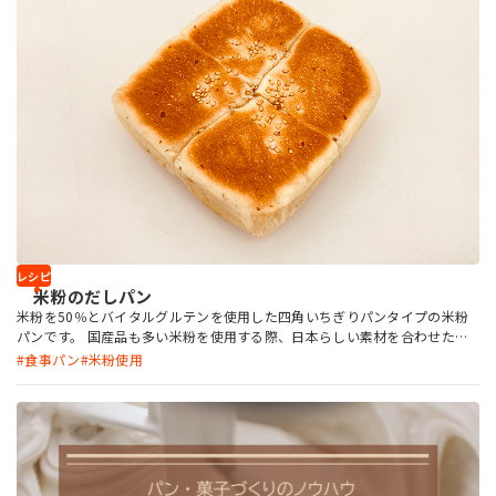
レシピ
米粉のだしパン
米粉を50％とバイタルグルテンを使用した四角いちぎりパンタイプの米粉
パンです。 国産品も多い米粉を使用する際、日本らしい素材を合わせたい
と思い、塩昆布とかつおだしを選択しました。 「パールインショートニン
食事パン
米粉使用
グ」を使用することで、パサつきやすい米粉パンでもソフトさが持続しま
す。生地に塩昆布とかつおだしの味がなじんだ翌日にも、おいしく食べてい
ただけます。