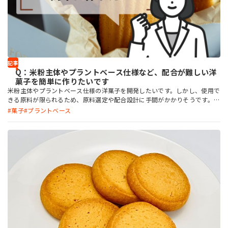
お問い合わせ
記事
Q：米粉主体やプラントベース仕様など、配合が難しい洋
菓子を簡単に作りたいです
MIYOSHI MIRAI PLATFORM
米粉主体やプラントベース仕様の洋菓子を開発したいです。しかし、使用で
ミヨシ油脂 コーポレートサイト
きる原料が限られるため、原料選定や配合設計に手間がかかりそうです。工
数を抑えて開発できる製品はありますか？
菓子
プラントベース