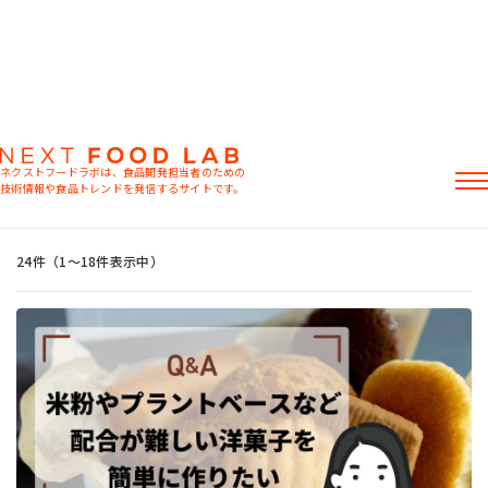
ネクストフードラボは、食品開発担当者のための
技術情報や食品トレンドを発信するサイトです。
粉末油脂
ラード不足
植物性ミルク
食感改良
おすすめキーワード
記事
24件（1〜18件表示中）
製品情報
レシピ
イベント・セミナー
ミヨシ油脂の強み
おすすめキーワード
粉末油脂
ラード不足
植物性ミルク
食感改良