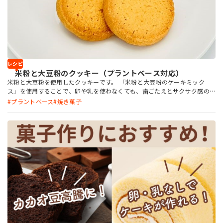
レシピ
米粉と大豆粉のクッキー（プラントベース対応）
米粉と大豆粉を使用したクッキーです。 「米粉と大豆粉のケーキミック
ス」を使用することで、卵や乳を使わなくても、歯ごたえとサクサク感の
バランスが良いクッキーになります。また、「botanova 植物のおいしさ
プラントベース
焼き菓子
バター風味」を使用することで、卵や乳製品を使わなくても、芳醇な香り
と濃厚感のあるコクを付与できます。