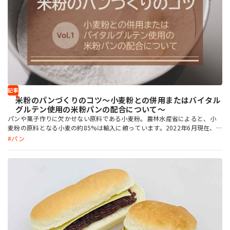
記事
米粉のパンづくりのコツ～小麦粉との併用またはバイタル
グルテン使用の米粉パンの配合について～
パンや菓子作りに欠かせない原料である小麦粉。農林水産省によると、小
麦粉の原料となる小麦の約85%は輸入に頼っています。2022年6月現在、
小麦の国際価格は、アメリカでの不作や世界情勢の影響で高騰しています。
パン
日本でも小麦の値上げや、それに伴うパンや菓子の値上げも行われていま
す。 そこで注目が集まっている人気の食材が米粉です。米粉とは、米を砕
いて粉にしたもの。最近では、細かい粉状にする技術が進化して、製菓製パ
ンに適した米粉が登場し、米粉パンや米粉菓子も作られるようになりまし
た。