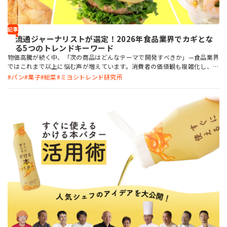
記事
流通ジャーナリストが選定！2026年食品業界でカギとな
る5つのトレンドキーワード
物価高騰が続く中、「次の商品はどんなテーマで開発すべきか」—食品業界
ではこれまで以上に悩む声が増えています。消費者の価値観も複雑化し、食
の選択基準も変化しています。 こうした動向を長年追い続けてきた流通ジ
パン
菓子
総菜
ミヨシトレンド研究所
ャーナリスト・阿部牧人氏が、2026年の商品作りのヒントとなる5つのトレ
ンドキーワードをわかりやすく解説。本記事には、“次の一手”を考えるた
めのヒントが詰まっています。企画・開発にお役立てください。