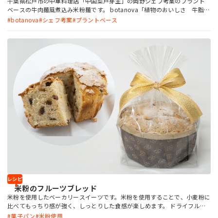
千葉県松戸市の中華料理店「中国菜戸芽主」の岡野シェフ考案のプラント
ベースの牛肉麺風煮込み米粉麺です。 botanova「植物のおいしさ 牛脂風
味」「植物のおいしさ ラード風味」を使用することにより、満足感があ
botanova
シェフ考案
プラントベース
りながら食べやすい本格的な味に仕上がります。野菜が多く入っており、油
っぽさが少ないので罪悪感なく食べられます。
レシピ
米粉のフルーツブレッド
米粉を使用したベーカリースイーツです。米粉を使用することで、小麦粉に
比べてもっちり感が強く、しっとりした食感が楽しめます。 ドライフルー
ツがたっぷりで贅沢な一品です。ラッピングしてギフト向けにしてもおすす
菓子パン
米粉使用