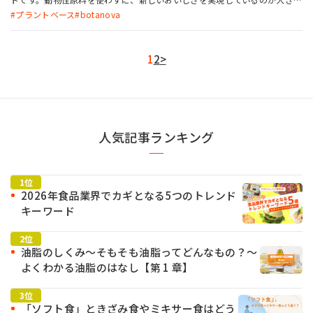
特徴。プラントベースフードはもちろん、既存メニューのアレンジなど、さ
プラントベース
botanova
まざまな用途でご活用いただけます。 今回は、食のクリエイティブラボ
「CLUB RED」に所属する実力派シェフ56名に、botanovaの3製品を使っ
て実際に調理してもらいアンケートを実施。第一線で活躍するプロの本
1
2
>
音、活用のヒントを伺いました。ぜひ今後のメニュー開発の参考にしてい
ただければ幸いです。
人気記事ランキング
2026年食品業界でカギとなる5つのトレンド
キーワード
油脂のしくみ～そもそも油脂ってどんなもの？～
よくわかる油脂のはなし【第 1 章】
「ソフト食」ときざみ食やミキサー食はどう