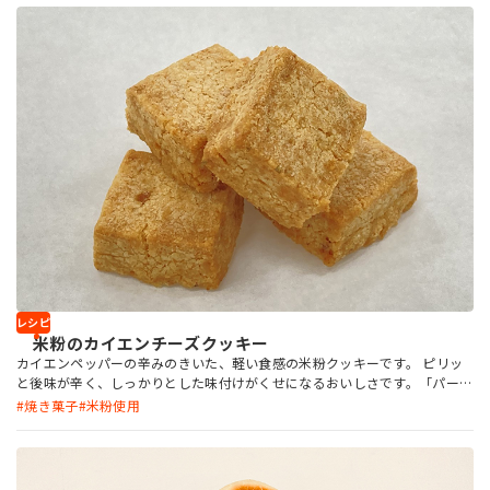
てきている、グルテンフリー（米粉100％）の米粉パンについてです。
レシピ
米粉のカイエンチーズクッキー
カイエンペッパーの辛みのきいた、軽い食感の米粉クッキーです。 ピリッ
と後味が辛く、しっかりとした味付けがくせになるおいしさです。「パール
インショートニング」でサクサクと軽い食感にし、何個でも食べられるク
焼き菓子
米粉使用
ッキーに仕上げました。小麦粉の価格が高騰しており、米粉に注目が集ま
っています。米粉レシピの一つに加えてみるのはいかがでしょうか。