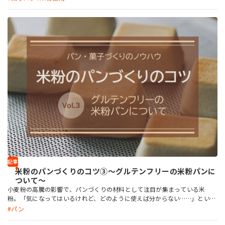
めです。
記事
米粉のパンづくりのコツ③～グルテンフリーの米粉パンに
ついて～
小麦粉の高騰の影響で、パンづくりの材料として注目が集まっている米
粉。「気になってはいるけれど、どのように使えば分からない……」という
方も多いのではないでしょうか？そんな「米粉パンを作りたい」方から寄
パン
せられた質問に答えます。今回は、健康への意識の高まりなどから人気が出