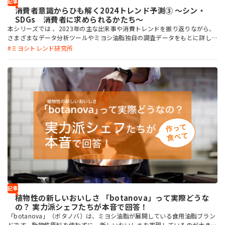
記事
消費者意識からひも解く2024トレンド予測③ ～シン・
SDGs 消費者に求められるかたち～
本シリーズでは 、2023年の主な出来事や消費トレンドを振り返りながら、
さまざまなデータ分析ツールやミヨシ油脂独自の調査データをもとに詳し
く分析。 そして、2024年に起きるであろう社会の変化や消費者意識の変化
ミヨシトレンド研究所
に基づいて選出した3つのトレンドキーワードを軸に、2024年の消費トレン
ドをずばり、予測します。 資料をダウンロードしていただき、食品の新商
品開発やトレンド把握などにご活用いただけると幸いです。 ※当記事、当
資料は主に流通食品を対象に分析・予測しました ※掲載している画像はダ
ウンロード資料から抜粋しています
記事
植物性の新しいおいしさ 「botanova」って実際どうな
の？ 実力派シェフたちが本音で回答！
「botanova」（ボタノバ）は、ミヨシ油脂が展開している食用油脂ブラン
ドです。動物性原料を使わずに、新しいおいしさを実現しているのが大きな