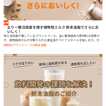
記事
より一層注目度を増す植物性ミルク 粉末油脂でさらにお
いしく！
年々注目度が増しているプラントベース。主に動物由来の原材料を使用せ
ず、植物由来のものを取り入れる食生活やライフスタイルを指します。大豆
ミートや植物性チーズ、植物性菓子など、プラントベースフードが一気に市
飲料
プラントベース
粉末油脂
場に普及していますが、その人気は植物性ミルクにも広がりを見せていま
す。 一方で、植物性ミルクを作るには味や見た目など、いくつかの課題が
あります。そこで今回の記事では、あらためてその特徴を紹介するととも
に、課題を解決するための方法を紹介します。植物性ミルクをはじめとする
プラントベース飲料の開発に取り組んでいる方、これから取り組もうと考
えている方の参考になれば幸いです。