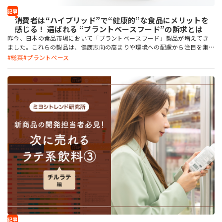
記事
消費者は“ハイブリッド”で“健康的”な食品にメリットを
感じる！ 選ばれる “プラントベースフード”の訴求とは
昨今、日本の食品市場において「プラントベースフード」製品が増えてき
ました。これらの製品は、健康志向の高まりや環境への配慮から注目を集
めています。とはいえ、まだまだ思い通りの製品を展開できていなかった
総菜
プラントベース
り、ユーザーの定着に課題を感じていたりする方も多いのではないでしょ
うか。本記事では、ミヨシ油脂で実施した消費者調査をもとに、日本人が
食べたくなる「プラントベースフード」の要素について解説します。
記事