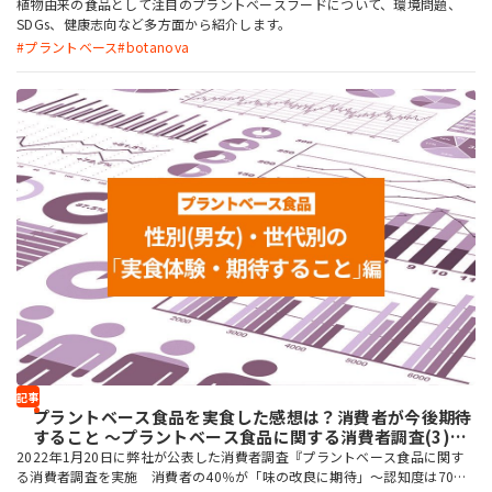
植物由来の食品として注目のプラントベースフードについて、環境問題、
SDGs、健康志向など多方面から紹介します。
プラントベース
botanova
記事
プラントベース食品を実食した感想は？消費者が今後期待
すること ～プラントベース食品に関する消費者調査(3)～
性別（男女）・世代別の「実食体験・期待すること」編
2022年1月20日に弊社が公表した消費者調査『プラントベース食品に関す
る消費者調査を実施 消費者の40％が「味の改良に期待」〜認知度は70％