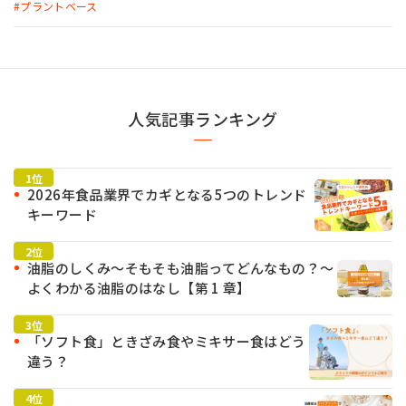
超えるも味に課題 実食率の高い代替肉には辛口評価～』。 本記事は、こ
プラントベース
の消費者調査を「認知度」「消費者イメージ」「実食体験」「期待するこ
と」という切り口でさらに深掘りする連載です。 最終回の今回は、「実食
体験」について、食品ごとに性別・年代別で深掘りしてご紹介し、さらに
「期待すること」を分析します。ぜひ商品の企画・開発にお役立てくださ
い。
人気記事ランキング
2026年食品業界でカギとなる5つのトレンド
キーワード
油脂のしくみ～そもそも油脂ってどんなもの？～
よくわかる油脂のはなし【第 1 章】
「ソフト食」ときざみ食やミキサー食はどう
違う？