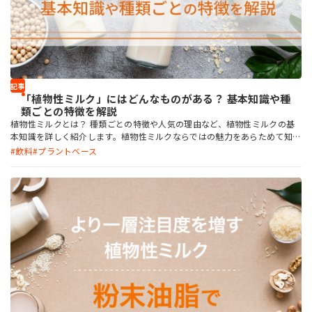
お問い合わせ
記事
「植物性ミルク」にはどんなものがある？ 基本知識や種
類ごとの特徴を解説
MIYOSHI MIRAI PLATFORM
植物性ミルクとは？ 種類ごとの特徴や人気の理由など、植物性ミルクの基
ミヨシ油脂 コーポレートサイト
本知識を詳しく紹介します。植物性ミルクならではの魅力をあらためて知っ
ておきましょう。
飲料
プラントベース