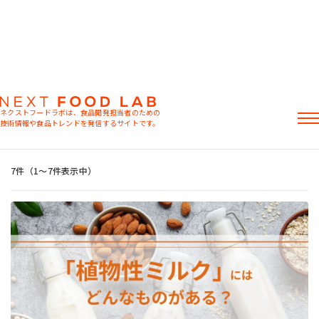
ネクストフードラボは、食品開発担当者のための
技術情報や食品トレンドを発信するサイトです。
粉末油脂
ラード不足
植物性ミルク
食感改良
おすすめキーワード
記事
7件（1〜7件表示中）
製品情報
レシピ
イベント・セミナー
ミヨシ油脂の強み
おすすめキーワード
粉末油脂
ラード不足
植物性ミルク
食感改良