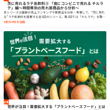
次に売れるラテ系飲料③ 「夜にコンビニで売れる チルラ
テ」編～時間帯別の売れ筋商品から分析～
本シリーズは最新の売上ランキングや新商品を分析・考察して、“次に売れ
る”ラテ系飲料を提案する全3回のシリーズ。第3回では「チルラテ」を取り
上げます。 《 製品開発に役立つ詳しい資料を、下記のバナーから無料でダ
飲料
粉末油脂
ウンロードいただけます 》
記事
世界が注目！需要拡大する「プラントベースフード」とは