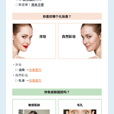
◇新提案！
简单方便
・
浓妆
▷油类
→
查看配方
・
自然彩妆
▷乳液
→
查看配方