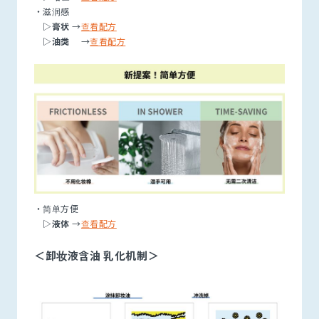
・滋润感
▷膏状
→
查看配方
▷油类
→
查看配方
・简单方便
▷液体
→
查看配方
＜卸妆液含油 乳化机制＞