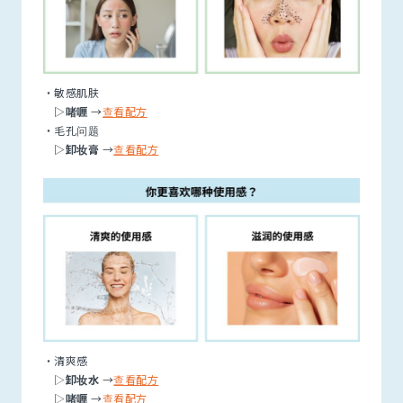
・敏感肌肤
▷啫喱
→
查看配方
・毛孔问题
▷卸妆膏
→
查看配方
・清爽感
▷
卸妆水
→
查看配方
▷
啫喱
→
查看配方