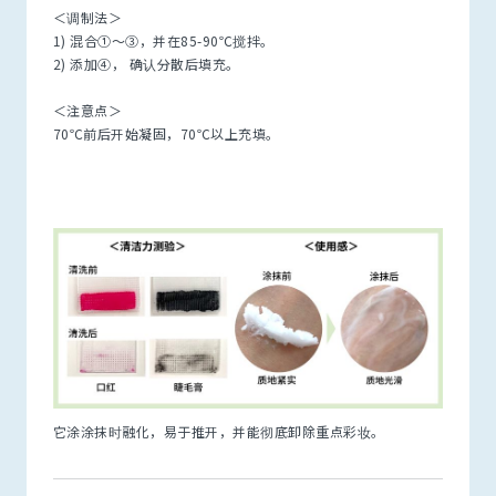
＜调制法＞
1) 混合①～③，并在85-90℃搅拌。
2) 添加④， 确认分散后填充。
＜注意点＞
70℃前后开始凝固，70℃以上充填。
它涂涂抹时融化，易于推开，并能彻底卸除重点彩妆。