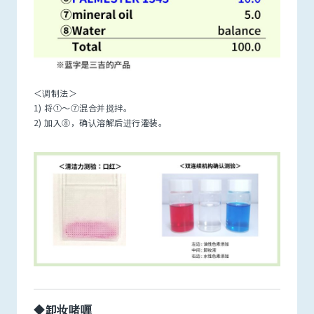
＜调制法＞
1) 将①～⑦混合并搅拌。
2) 加入⑧，确认溶解后进行灌装。
◆卸妆啫喱