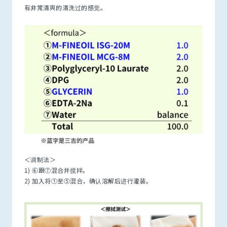
有非常清爽的清洗过的感觉。
＜调制法＞
1) ⑥跟⑦混合并搅拌。
2) 加入将①至⑤混合，确认溶解后进行灌装。