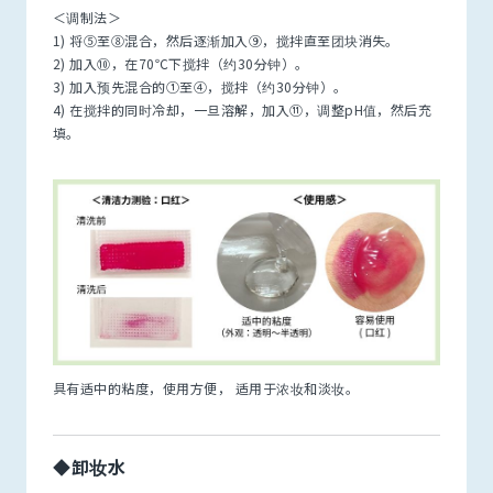
＜调制法＞
1) 将⑤至⑧混合，然后逐渐加入⑨，搅拌直至团块消失。
2) 加入⑩，在70℃下搅拌（约30分钟）。
3) 加入预先混合的①至④，搅拌（约30分钟）。
4) 在搅拌的同时冷却，一旦溶解，加入⑪，调整pH值，然后充
填。
具有适中的粘度，使用方便， 适用于浓妆和淡妆。
◆卸妆水