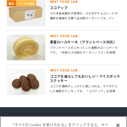
NEXT FOOD LAB
無料
サンプル請求
ココアップ
カカオ由来原料不使用の、カカオやチョコレートの
風味を補強する練り込み用マーガリンです。パン・
菓子にお使いいただけます。 ※10kg段ボール箱の製
品です。
NEXT FOOD LAB
黒蜜ロールケーキ（プラントベース対応）
プラントベースのふわっとした食感のロールケーキ
です。 「米粉と大豆粉のケーキミックス」を使用す
ることで、卵不使用でもしっとりとしたキメの整っ
たロールスポンジが作れます。「ケークトロン」を
加えることで、生地の安定性と起泡性が向上し、ボ
NEXT FOOD LAB
リューム感のある仕上がりになります。
ココアを減らしてもおいしい！アイスボック
スクッキー
ココアの風味がしっかりと感じられる、サクサクと
した食感のクッキーです。 「ココアップ」を使用す
ることで、ココアのビター感やナッティー感が引き
立ち、より深みのある風味が楽しめます。
「すべての Cookie を受け入れる」をクリックすると、サイ