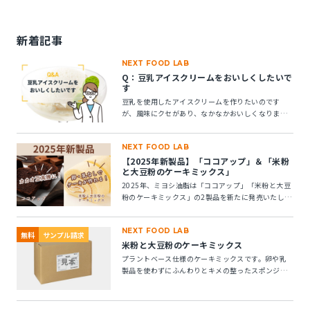
新着記事
NEXT FOOD LAB
Q：豆乳アイスクリームをおいしくしたいで
す
豆乳を使用したアイスクリームを作りたいのです
が、風味にクセがあり、なかなかおいしくなりませ
ん。風味アップできる素材はありますか？
NEXT FOOD LAB
【2025年新製品】「ココアップ」＆「米粉
と大豆粉のケーキミックス」
2025年、ミヨシ油脂は「ココアップ」「米粉と大豆
粉のケーキミックス」の2製品を新たに発売いたしま
す。この2つの製品についてご紹介します。
NEXT FOOD LAB
無料
サンプル請求
米粉と大豆粉のケーキミックス
プラントベース仕様のケーキミックスです。卵や乳
製品を使わずにふんわりとキメの整ったスポンジケ
ーキが作れます。 ※10kg段ボール箱の製品です。