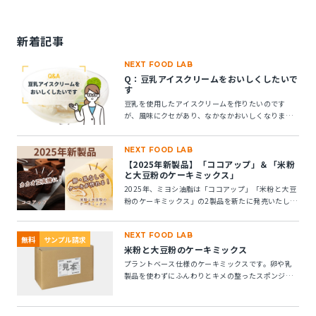
新着記事
NEXT FOOD LAB
Q：豆乳アイスクリームをおいしくしたいで
す
豆乳を使用したアイスクリームを作りたいのです
が、風味にクセがあり、なかなかおいしくなりませ
ん。風味アップできる素材はありますか？
NEXT FOOD LAB
【2025年新製品】「ココアップ」＆「米粉
と大豆粉のケーキミックス」
2025年、ミヨシ油脂は「ココアップ」「米粉と大豆
粉のケーキミックス」の2製品を新たに発売いたしま
す。この2つの製品についてご紹介します。
NEXT FOOD LAB
無料
サンプル請求
米粉と大豆粉のケーキミックス
プラントベース仕様のケーキミックスです。卵や乳
製品を使わずにふんわりとキメの整ったスポンジケ
ーキが作れます。 ※10kg段ボール箱の製品です。