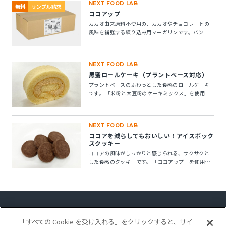
NEXT FOOD LAB
無料
サンプル請求
ココアップ
カカオ由来原料不使用の、カカオやチョコレートの
風味を補強する練り込み用マーガリンです。パン・
菓子にお使いいただけます。 ※10kg段ボール箱の製
品です。
NEXT FOOD LAB
黒蜜ロールケーキ（プラントベース対応）
プラントベースのふわっとした食感のロールケーキ
です。 「米粉と大豆粉のケーキミックス」を使用す
ることで、卵不使用でもしっとりとしたキメの整っ
たロールスポンジが作れます。「ケークトロン」を
加えることで、生地の安定性と起泡性が向上し、ボ
NEXT FOOD LAB
リューム感のある仕上がりになります。
ココアを減らしてもおいしい！アイスボック
スクッキー
ココアの風味がしっかりと感じられる、サクサクと
した食感のクッキーです。 「ココアップ」を使用す
ることで、ココアのビター感やナッティー感が引き
立ち、より深みのある風味が楽しめます。
「すべての Cookie を受け入れる」をクリックすると、サイ