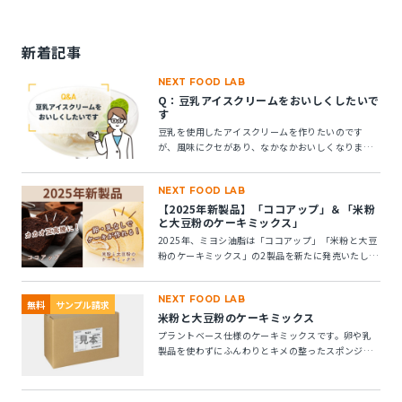
新着記事
NEXT FOOD LAB
Q：豆乳アイスクリームをおいしくしたいで
す
豆乳を使用したアイスクリームを作りたいのです
が、風味にクセがあり、なかなかおいしくなりませ
ん。風味アップできる素材はありますか？
NEXT FOOD LAB
【2025年新製品】「ココアップ」＆「米粉
と大豆粉のケーキミックス」
2025年、ミヨシ油脂は「ココアップ」「米粉と大豆
粉のケーキミックス」の2製品を新たに発売いたしま
す。この2つの製品についてご紹介します。
NEXT FOOD LAB
無料
サンプル請求
米粉と大豆粉のケーキミックス
プラントベース仕様のケーキミックスです。卵や乳
製品を使わずにふんわりとキメの整ったスポンジケ
ーキが作れます。 ※10kg段ボール箱の製品です。