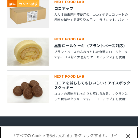
NEXT FOOD LAB
無料
サンプル請求
ココアップ
カカオ由来原料不使用の、カカオやチョコレートの
風味を補強する練り込み用マーガリンです。パン・
菓子にお使いいただけます。 ※10kg段ボール箱の製
品です。
NEXT FOOD LAB
黒蜜ロールケーキ（プラントベース対応）
プラントベースのふわっとした食感のロールケーキ
です。 「米粉と大豆粉のケーキミックス」を使用す
ることで、卵不使用でもしっとりとしたキメの整っ
たロールスポンジが作れます。「ケークトロン」を
加えることで、生地の安定性と起泡性が向上し、ボ
NEXT FOOD LAB
リューム感のある仕上がりになります。
ココアを減らしてもおいしい！アイスボック
スクッキー
ココアの風味がしっかりと感じられる、サクサクと
した食感のクッキーです。 「ココアップ」を使用す
ることで、ココアのビター感やナッティー感が引き
立ち、より深みのある風味が楽しめます。
「すべての Cookie を受け入れる」をクリックすると、サイ